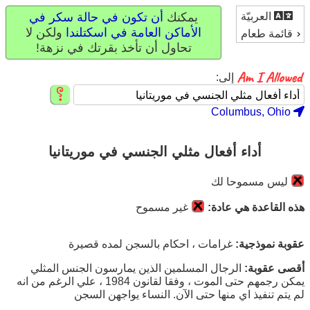
العربيّة
يمكنك
أن تكون في حالة سكر في
الأماكن العامة في اسكتلندا
ولكن لا
قائمة طعام
تحاول أن تأخذ بقرتك في نزهة!
إلى:
Columbus, Ohio
أداء أفعال مثلي الجنسي في موريتانيا
ليس مسموحا لك
هذه القاعدة هي عادة:
غير مسموح
عقوبة نموذجية:
غرامات ، احكام بالسجن لمده قصيرة
أقصى عقوبة:
الرجال المسلمين الذين يمارسون الجنس المثلي
يمكن رجمهم حتى الموت ، وفقا لقانون 1984 ، علي الرغم من انه
لم يتم تنفيذ اي منها حتى الآن. النساء يواجهن السجن